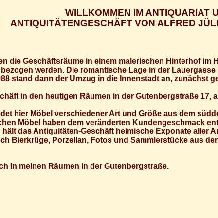
WILLKOMMEN IM ANTIQUARIAT 
ANTIQUITÄTENGESCHÄFT VON ALFRED JÜLI
en die Geschäftsräume in einem malerischen Hinterhof im H
t bezogen werden. Die romantische Lage in der Lauergasse
988 stand dann der Umzug in die Innenstadt an, zunächst g
schäft in den heutigen Räumen in der Gutenbergstraße 17, a
ndet hier Möbel verschiedener Art und Größe aus dem süd
rlichen Möbel haben dem veränderten Kundengeschmack ents
 hält das Antiquitäten-Geschäft heimische Exponate aller Ar
uch Bierkrüge, Porzellan, Fotos und Sammlerstücke aus der
uch in meinen Räumen in der Gutenbergstraße.